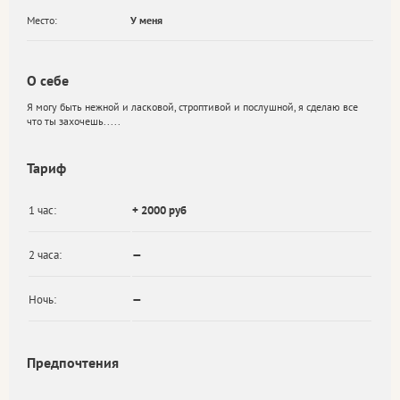
Место:
У меня
О себе
Я могу быть нежной и ласковой, строптивой и послушной, я сделаю все
что ты захочешь.....
Тариф
1 час:
+ 2000 руб
2 часа:
—
Ночь:
—
Предпочтения